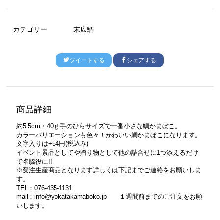
カテゴリー
末広鯛
ツイートする
シェアする
商品詳細
約5.5cm・40ｇ手のひらサイズで一番小さな鯛かまぼこ。
カラーバリエーションも色々！かわいい鯛かまぼこになります。
文字入りは+54円(税込み)
イベント景品としてや贈り物として他の詰合せに1つ添えるだけ
で名脇役に!!
※受注生産商品となります詳しくは下記までご連絡をお願いしま
す。
TEL：076-435-1131
mail：info@yokatakamaboko.jp １週間前までのご注文をお願
いします。