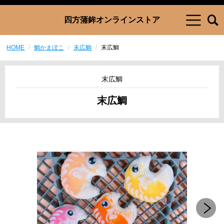
四方蒲鉾オンラインストア
HOME
鯛かまぼこ
末広鯛
末広鯛
末広鯛
末広鯛