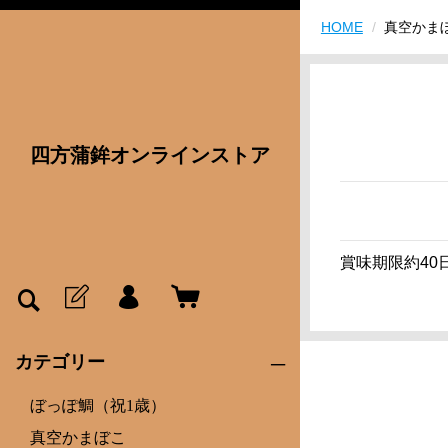
HOME
真空かま
四方蒲鉾オンラインストア
賞味期限約40
カテゴリー
ぼっぽ鯛（祝1歳）
真空かまぼこ