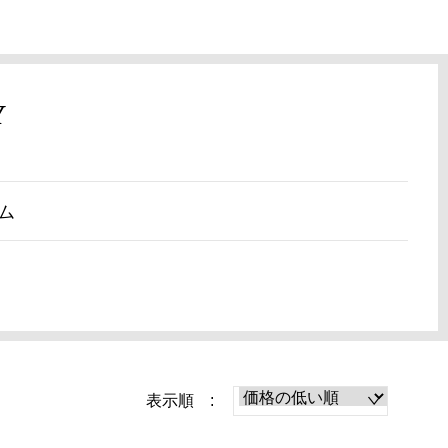
Y
ム
表示順 :